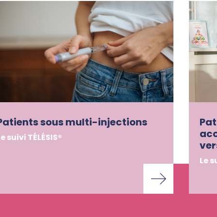
Patients sous multi-injections
Pat
ac
Le suivi TÉLÉSIS®
ver
Le s