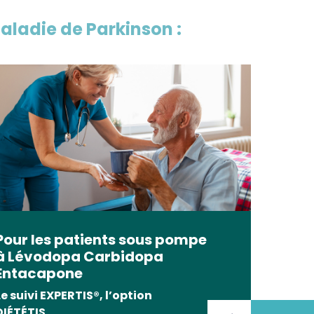
maladie de Parkinson :
Pour les patients sous pompe
à Lévodopa Carbidopa
Entacapone
Le suivi EXPERTIS®, l’option
DIÉTÉTIS