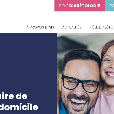
PÔLE
DIABÉTOLOGIE
P
À PROPOS D’ISIS
ACTUALITÉS
PÔLE DIABÉTO
ire de
domicile