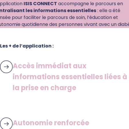
application
ISIS CONNECT
accompagne le parcours en
ntralisant les informations essentielles
: elle a été
nsée pour faciliter le parcours de soin, l’éducation et
autonomie quotidienne des personnes vivant avec un diab
Les + de l’application :
Accès immédiat aux
informations essentielles liées à
la prise en charge
Autonomie renforcée