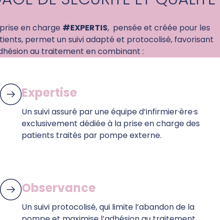
 prise en charge
#EXPERTIS
, pensée et créée pour les
tients, permet un suivi adapté et protocolisé, favorisant
adhésion au traitement en combinant :
Expertise
Un suivi assuré par une équipe d’infirmier·ère·s
exclusivement dédiée à la prise en charge des
patients traités par pompe externe.
Observance
Un suivi protocolisé, qui limite l’abandon de la
pompe et maximise l’adhésion au traitement.