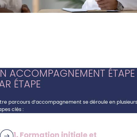
N ACCOMPAGNEMENT ÉTAPE
AR ÉTAPE
tre parcours d’accompagnement se déroule en plusieur
apes clés :
1. Formation initiale et