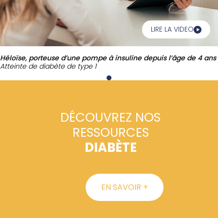
LIRE LA VIDEO
Héloïse, porteuse d’une pompe à insuline depuis l’âge de 4 ans
Atteinte de diabète de type 1
DÉCOUVREZ NOS
RESSOURCES
DIABÈTE
EN SAVOIR +