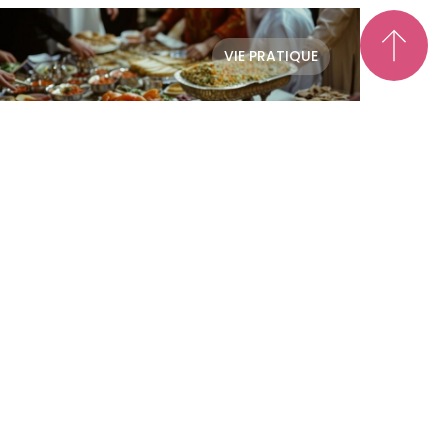
VIE PRATIQUE
16 FÉVRIER 2026
Diabète et jeûne :
comment jeûner et
rompre le jeûne en toute
sécurité
Le jeûne, qu’il soit religieux ou
intermittent, peut représenter
un défi pour les personnes