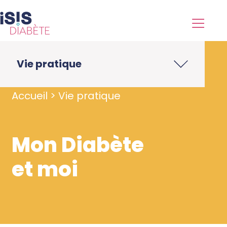
Vie pratique
Accueil
>
Vie pratique
Mon Diabète
et moi