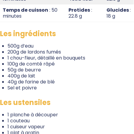
Temps de cuisson
: 50
Protides
:
Glucides
:
minutes
22.8 g
18 g
Les ingrédients
500g d’eau
200g de lardons fumés
1 chou-fleur, détaillé en bouquets
100g de comté râpé
50g de beurre
400g de lait
40g de farine de blé
Sel et poivre
Les ustensiles
1 planche à découper
1 couteau
1 cuiseur vapeur
1 plat à gratin